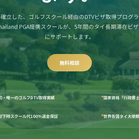
確立した、ゴルフスクール経由のDTVビザ取得プログ
hailand PGA提携スクールが、5年間のタイ長期滞在ビ
にサポートします。
無料相談
初・唯一のゴルフDTV取得実績
国家資格「行政書
却下時スクール代100%返金保証
世界各国タイ大使