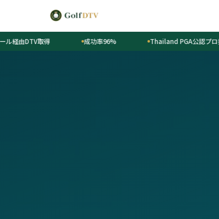
V取得
成功率96%
Thailand PGA公認プロ提携