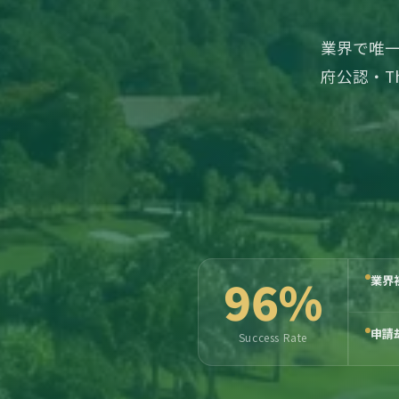
業界で唯一
府公認・T
96%
業界
申請
Success Rate