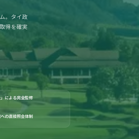
ラム。タイ政
ザ取得を確実
士」による完全監修
館への直接照会体制