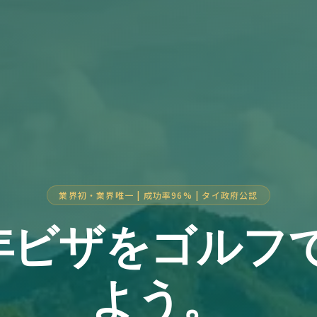
業界初・業界唯一 | 成功率96% | タイ政府公認
年ビザをゴルフ
よう。